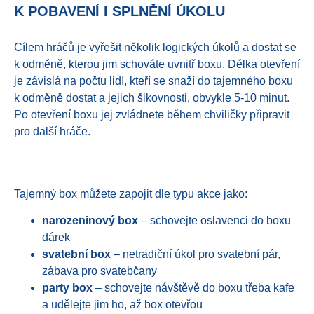
K POBAVENÍ I SPLNĚNÍ ÚKOLU
Cílem hráčů je vyřešit několik logických úkolů a dostat se
k odměně, kterou jim schováte uvnitř boxu. Délka otevření
je závislá na počtu lidí, kteří se snaží do tajemného boxu
k odměně dostat a jejich šikovnosti, obvykle 5-10 minut.
Po otevření boxu jej zvládnete během chviličky připravit
pro další hráče.
Tajemný box můžete zapojit dle typu akce jako:
narozeninový box
– schovejte oslavenci do boxu
dárek
svatební box
– netradiční úkol pro svatební pár,
zábava pro svatebčany
party box
– schovejte návštěvě do boxu třeba kafe
a udělejte jim ho, až box otevřou