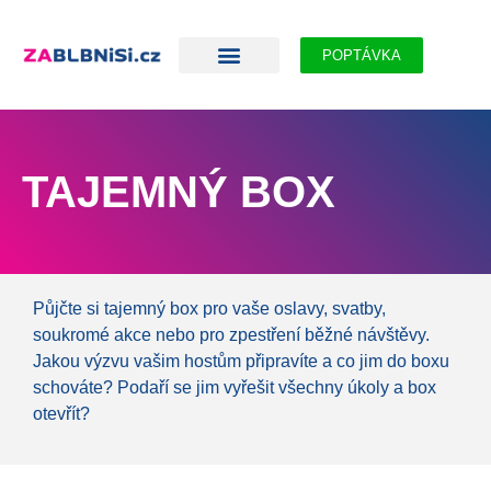
POPTÁVKA
TAJEMNÝ BOX
Půjčte si tajemný box pro vaše oslavy, svatby,
soukromé akce nebo pro zpestření běžné návštěvy.
Jakou výzvu vašim hostům připravíte a co jim do boxu
schováte? Podaří se jim vyřešit všechny úkoly a box
otevřít?