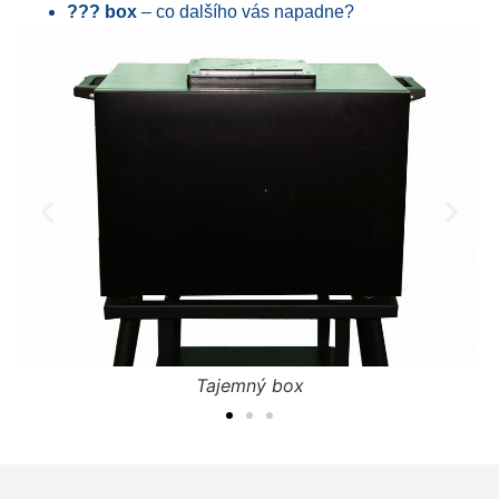
??? box
– co dalšího vás napadne?
Tajemný box