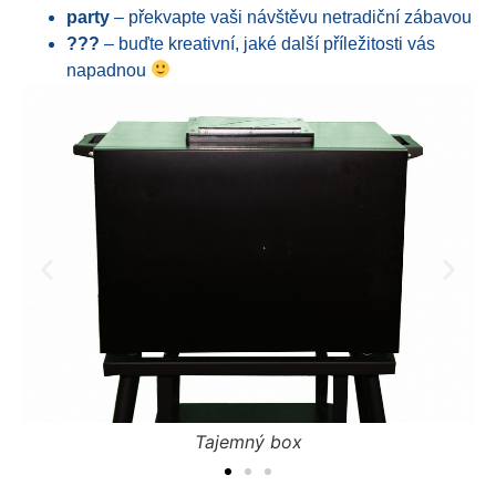
party
– překvapte vaši návštěvu netradiční zábavou
???
– buďte kreativní, jaké další příležitosti vás
napadnou
Tajemný box