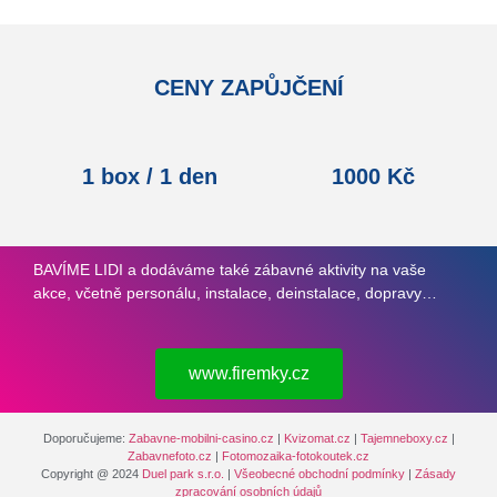
CENY ZAPŮJČENÍ
1 box / 1 den
1000 Kč
BAVÍME LIDI a dodáváme také zábavné aktivity na vaše
akce, včetně personálu, instalace, deinstalace, dopravy…
www.firemky.cz
Doporučujeme:
Zabavne-mobilni-casino.cz
|
Kvizomat.cz
|
Tajemneboxy.cz
|
Zabavnefoto.cz
|
Fotomozaika-fotokoutek.cz
Copyright @ 2024
Duel park s.r.o.
|
Všeobecné obchodní podmínky
|
Zásady
zpracování osobních údajů